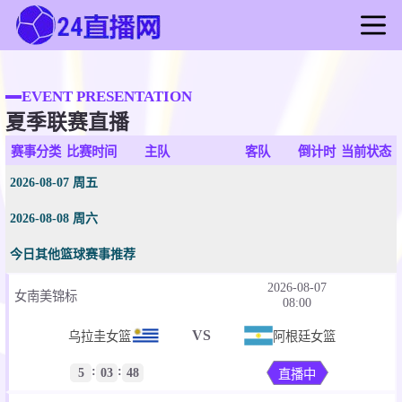
首页
足球直播
EVENT PRESENTATION
夏季联赛直播
篮球直播
足球录像
赛事分类
比赛时间
主队
客队
倒计时
当前状态
篮球录像
2026-08-07 周五
足球新闻
2026-08-08 周六
篮球新闻
今日其他篮球赛事推荐
2026-08-07
女南美锦标
08:00
VS
阿根廷女篮
乌拉圭女篮
:
:
5
03
47
直播中